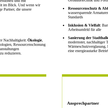
Gebäudetechnik und Förde
essionell und mit
it im Blick. Und wenn wir
Ressourcenschutz & Abf
ge Partner, die unsere
wassersparende Armaturen 
Standards
Inklusion & Vielfalt
: Bar
Arbeitsumfeld für alle
Sanierung der Stadthall
er Nachhaltigkeit:
Ökologie
,
modernster, nachhaltiger 
hnologien, Ressourcenschonung
Wärmeschutzverglasung,
ranstaltungen
eine energieautarke Betri
zu reduzieren.
Ansprechpartner