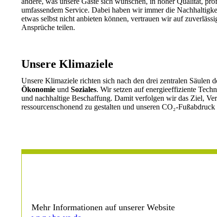
andere, was unsere Gäste sich wünschen, in hoher Qualität, prof
umfassendem Service
. D
abei
haben wir
immer die Nachhaltigke
etwas selbst nicht anbieten können, vertrauen wir auf zuverlässi
Ansprüche teilen.
Unsere Klimaziele
Unsere Klimaziele richten sich nach den drei zentralen Säulen d
Ökonomie
und
Soziales
. Wir setzen auf energieeffiziente Tec
und nachhaltige Beschaffung. Damit verfolgen wir das Ziel, Ve
ressourcenschonend zu gestalten und unseren CO
₂
-Fußabdruck 
Mehr Informationen auf unserer Website