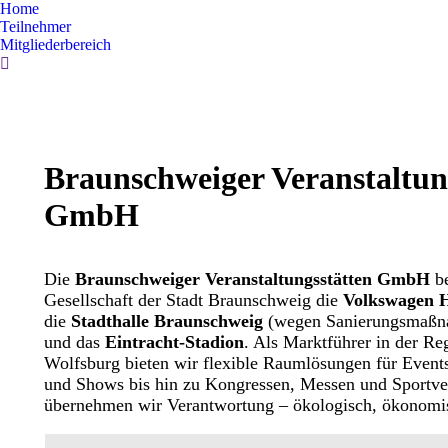
Home
Teilnehmer
Mitgliederbereich
Search:
Braunschweiger Veranstaltun
GmbH
Die
Braunschweiger Veranstaltungsstätten GmbH
b
Gesellschaft der Stadt Braunschweig die
Volkswagen H
die
Stadthalle Braunschweig
(wegen Sanierungsmaßna
und das
Eintracht-Stadion
. Als Marktführer in der R
Wolfsburg bieten wir flexible Raumlösungen für Events
und Shows bis hin zu Kongressen, Messen und Sportve
übernehmen wir Verantwortung
–
ökologisch, ökonomis