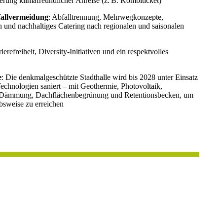
rung klimafreundlicher Anreise (z. B. Kombiticket)
allvermeidung
: Abfalltrennung, Mehrwegkonzepte,
und nachhaltiges Catering nach regionalen und saisonalen
rierefreiheit, Diversity-Initiativen und ein respektvolles
e
: Die denkmalgeschützte Stadthalle wird bis 2028 unter Einsatz
Technologien saniert – mit Geothermie, Photovoltaik,
 Dämmung, Dachflächenbegrünung und Retentionsbecken, um
ebsweise zu erreichen